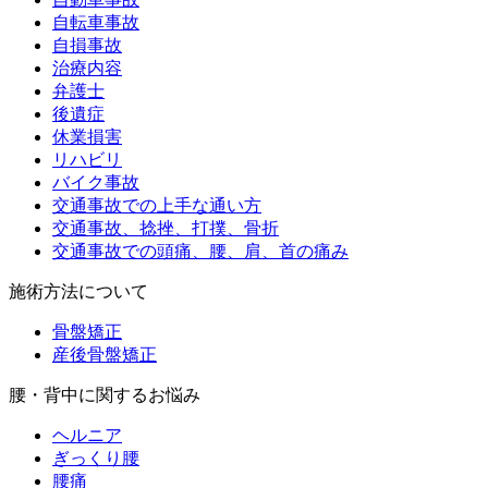
自転車事故
自損事故
治療内容
弁護士
後遺症
休業損害
リハビリ
バイク事故
交通事故での上手な通い方
交通事故、捻挫、打撲、骨折
交通事故での頭痛、腰、肩、首の痛み
施術方法について
骨盤矯正
産後骨盤矯正
腰・背中に関するお悩み
ヘルニア
ぎっくり腰
腰痛