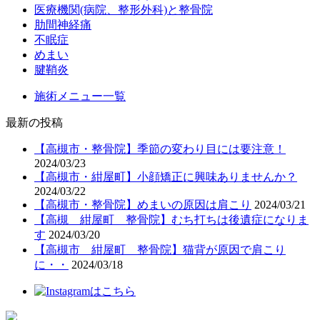
医療機関(病院、整形外科)と整骨院
肋間神経痛
不眠症
めまい
腱鞘炎
施術メニュー一覧
最新の投稿
【高槻市・整骨院】季節の変わり目には要注意！
2024/03/23
【高槻市・紺屋町】小顔矯正に興味ありませんか？
2024/03/22
【高槻市・整骨院】めまいの原因は肩こり
2024/03/21
【高槻 紺屋町 整骨院】むち打ちは後遺症になりま
す
2024/03/20
【高槻市 紺屋町 整骨院】猫背が原因で肩こり
に・・
2024/03/18