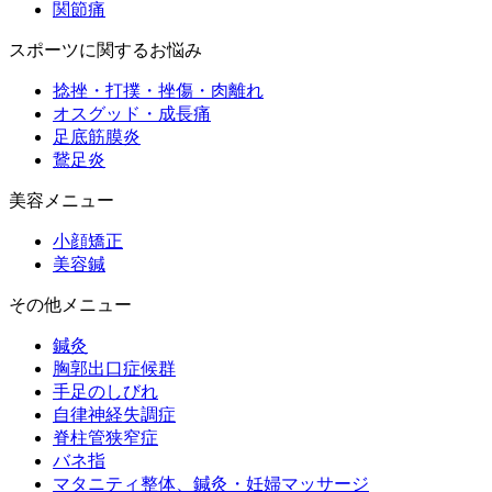
関節痛
スポーツに関するお悩み
捻挫・打撲・挫傷・肉離れ
オスグッド・成長痛
足底筋膜炎
鵞足炎
美容メニュー
小顔矯正
美容鍼
その他メニュー
鍼灸
胸郭出口症候群
手足のしびれ
自律神経失調症
脊柱管狭窄症
バネ指
マタニティ整体、鍼灸・妊婦マッサージ