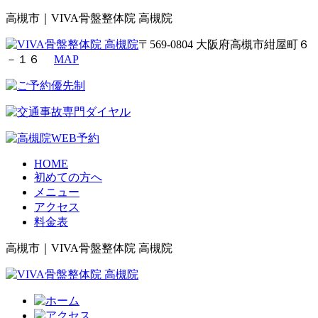
高槻市｜VIVA骨盤整体院 高槻院
〒569-0804 大阪府高槻市紺屋町６
－１６
MAP
HOME
初めての方へ
メニュー
アクセス
料金表
高槻市｜VIVA骨盤整体院 高槻院