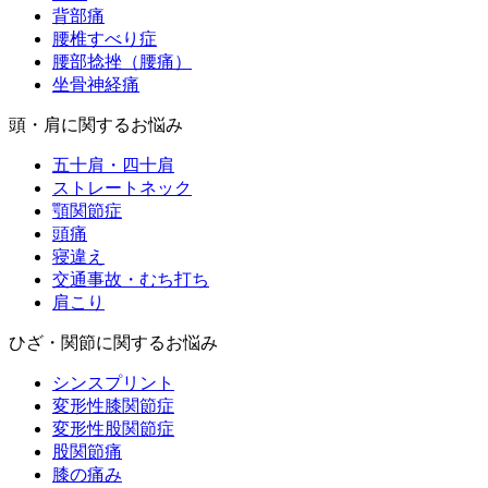
背部痛
腰椎すべり症
腰部捻挫（腰痛）
坐骨神経痛
頭・肩に関するお悩み
五十肩・四十肩
ストレートネック
顎関節症
頭痛
寝違え
交通事故・むち打ち
肩こり
ひざ・関節に関するお悩み
シンスプリント
変形性膝関節症
変形性股関節症
股関節痛
膝の痛み