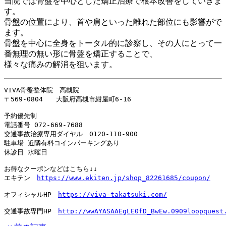
当院では骨盤を中心とした矯正治療で根本改善をしていきま
す。
骨盤の位置により、首や肩といった離れた部位にも影響がで
ます。
骨盤を中心に全身をトータル的に診察し、その人にとって一
番無理の無い形に骨盤を矯正することで、
様々な痛みの解消を狙います。
VIVA骨盤整体院　高槻院

〒569-0804　　大阪府高槻市紺屋町6-16

予約優先制

電話番号 
072-669-7688
交通事故治療専用ダイヤル　
0120-110-900
駐車場 近隣有料コインパーキングあり

休診日 水曜日

お得なクーポンなどはこちら↓↓

エキテン　
https://www.ekiten.jp/shop_82261685/coupon/
オフィシャルHP　
https://viva-takatsuki.com/
交通事故専門HP　
http://wwAYASAAEgLE0fD_BwEw.0909loopquest