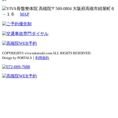
〒569-0804 大阪府高槻市紺屋町６
－１６
MAP
COPYRIGHT© viva-takatsuki.com ALL RIGHTS RESERVED.
Design by PORTALS｜
利用規約